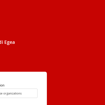
di Egea
ion