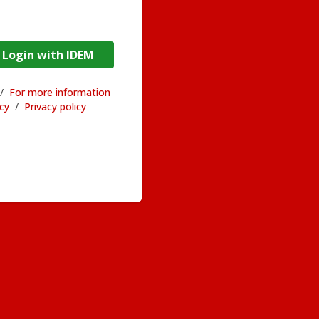
DEM / Login with IDEM
/
For more information
acy
/
Privacy policy