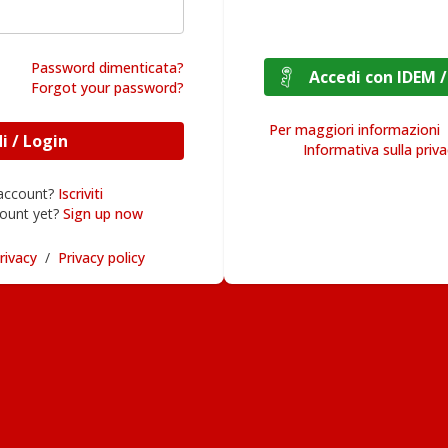
Password dimenticata?
Accedi con I
Forgot your password?
Per maggiori informazioni
Accedi / Login
Informativa sulla priv
 account?
Iscriviti
ount yet?
Sign up now
rivacy
/
Privacy policy