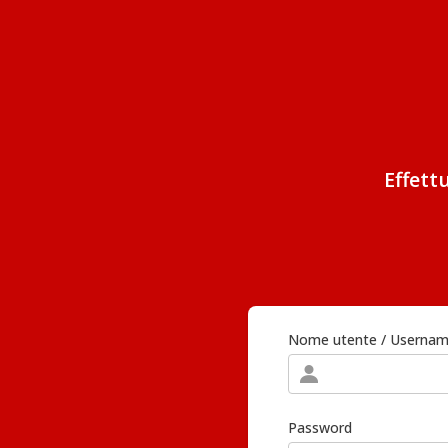
Effett
Nome utente / Userna
Password