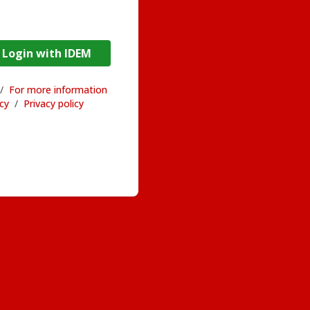
DEM / Login with IDEM
/
For more information
acy
/
Privacy policy