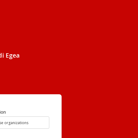
di Egea
ion