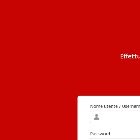
Effett
Nome utente / Userna
Password