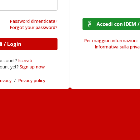
Password dimenticata?
Accedi con I
Forgot your password?
Per maggiori informazioni
Accedi / Login
Informativa sulla priv
 account?
Iscriviti
ount yet?
Sign up now
rivacy
/
Privacy policy