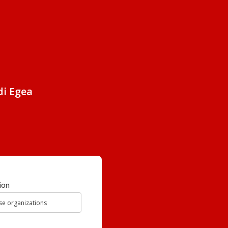
di Egea
ion