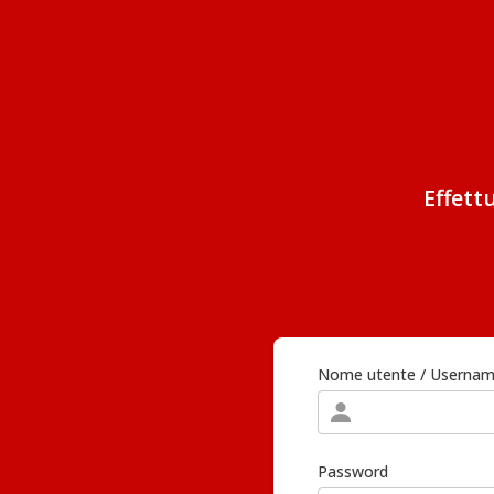
Effett
Nome utente / Userna
Password