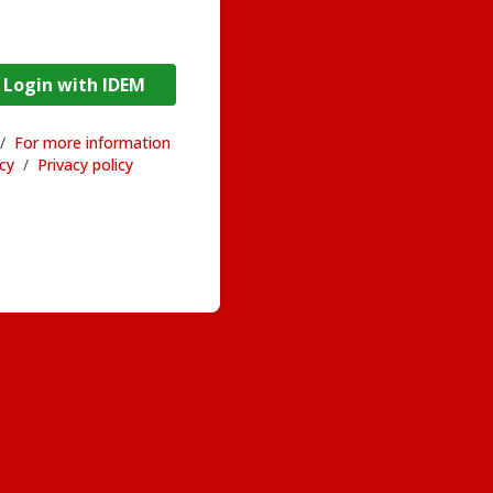
DEM / Login with IDEM
/
For more information
acy
/
Privacy policy