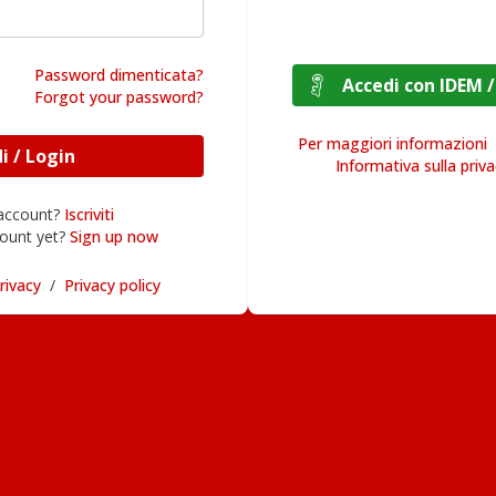
Password dimenticata?
Accedi con I
Forgot your password?
Per maggiori informazioni
Accedi / Login
Informativa sulla priv
 account?
Iscriviti
ount yet?
Sign up now
rivacy
/
Privacy policy