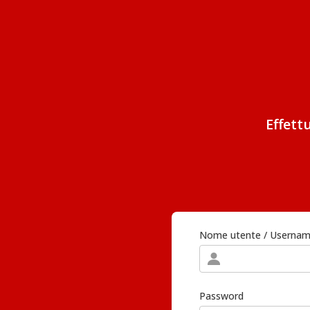
Effett
Nome utente / Userna
Password