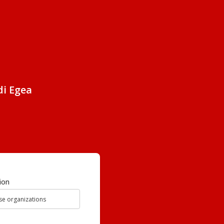
di Egea
ion