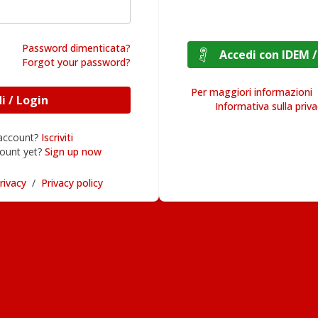
Password dimenticata?
Accedi con I
Forgot your password?
Per maggiori informazioni
Accedi / Login
Informativa sulla priv
 account?
Iscriviti
ount yet?
Sign up now
rivacy
/
Privacy policy