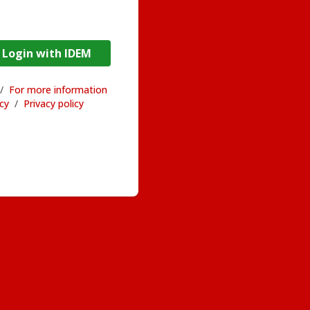
DEM / Login with IDEM
/
For more information
acy
/
Privacy policy