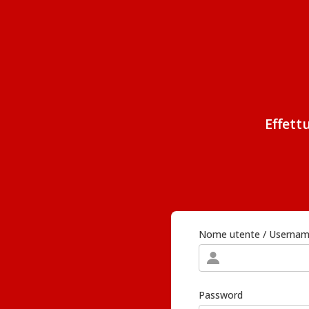
Effett
Nome utente / Userna
Password