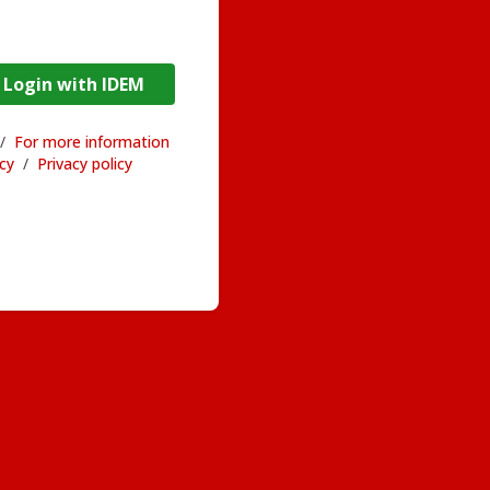
DEM / Login with IDEM
/
For more information
acy
/
Privacy policy