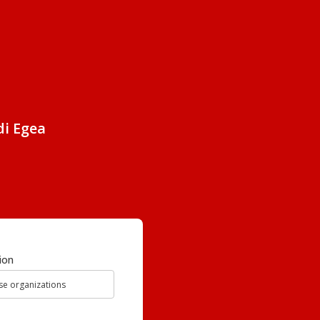
di Egea
ion