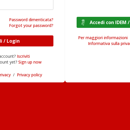
Password dimenticata?
Accedi con I
Forgot your password?
Per maggiori informazioni
Accedi / Login
Informativa sulla priv
 account?
Iscriviti
ount yet?
Sign up now
rivacy
/
Privacy policy