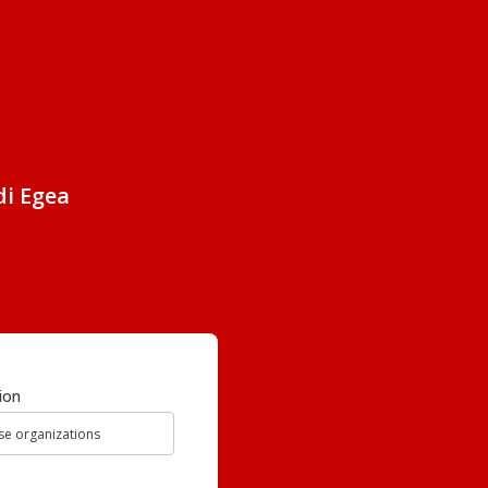
di Egea
ion