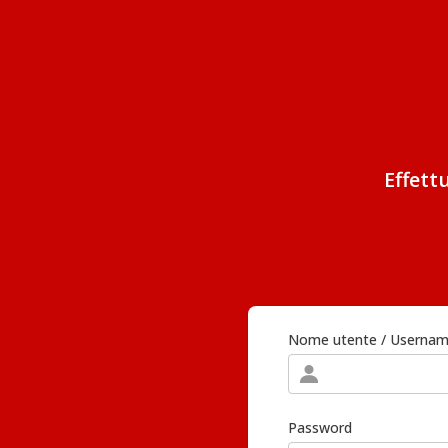
Effett
Nome utente / Userna
Password