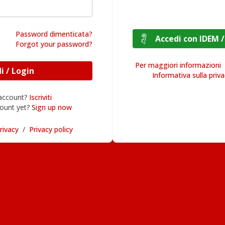
Password dimenticata?
Accedi con I
Forgot your password?
Per maggiori informazioni
Accedi / Login
Informativa sulla priv
 account?
Iscriviti
ount yet?
Sign up now
rivacy
/
Privacy policy