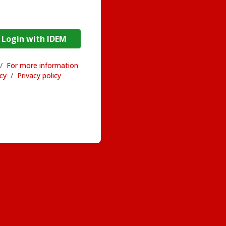
DEM / Login with IDEM
/
For more information
acy
/
Privacy policy