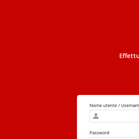
Effett
Nome utente / Userna
Password