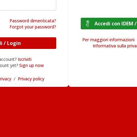
Password dimenticata?
Accedi con I
Forgot your password?
Per maggiori informazioni
Accedi / Login
Informativa sulla priv
 account?
Iscriviti
ount yet?
Sign up now
rivacy
/
Privacy policy