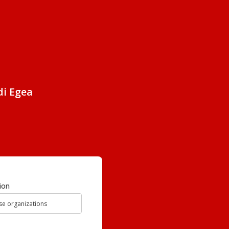
di Egea
ion