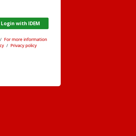
DEM / Login with IDEM
/
For more information
acy
/
Privacy policy