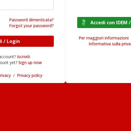
Password dimenticata?
Accedi con I
Forgot your password?
Per maggiori informazioni
Accedi / Login
Informativa sulla priv
 account?
Iscriviti
ount yet?
Sign up now
rivacy
/
Privacy policy