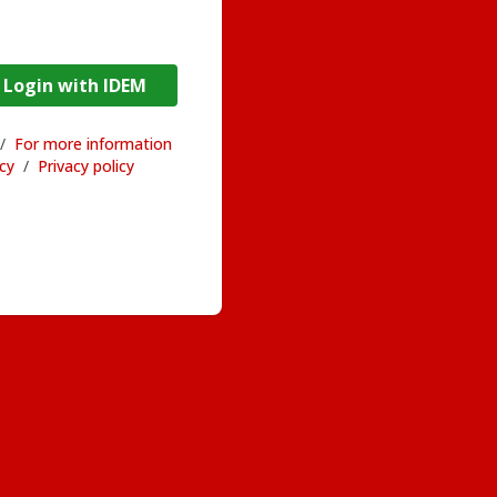
DEM / Login with IDEM
/
For more information
acy
/
Privacy policy