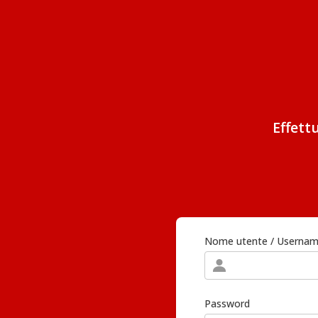
Effett
Nome utente / Userna
Password