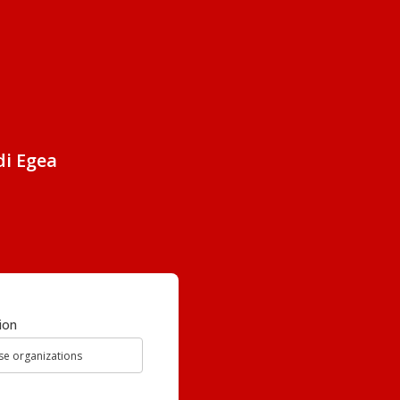
di Egea
ion