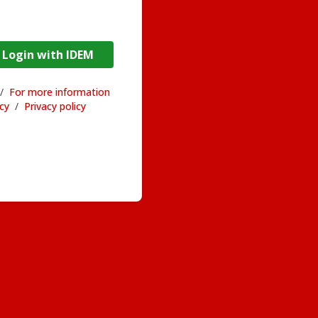
DEM / Login with IDEM
/
For more information
acy
/
Privacy policy