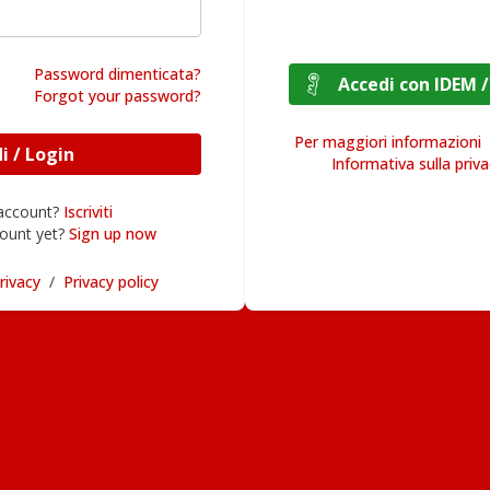
Password dimenticata?
Accedi con I
Forgot your password?
Per maggiori informazioni
Accedi / Login
Informativa sulla priv
 account?
Iscriviti
ount yet?
Sign up now
rivacy
/
Privacy policy