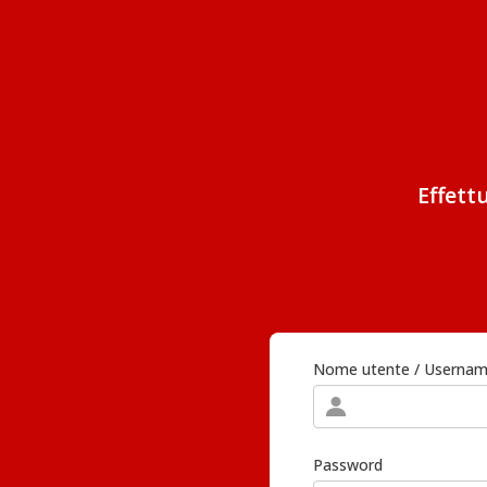
Effett
Nome utente / Userna
Password