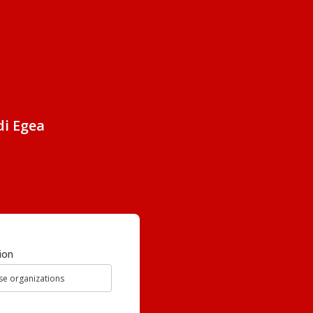
di Egea
ion