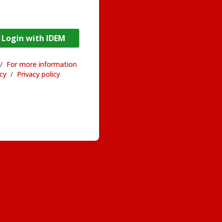
DEM / Login with IDEM
/
For more information
acy
/
Privacy policy