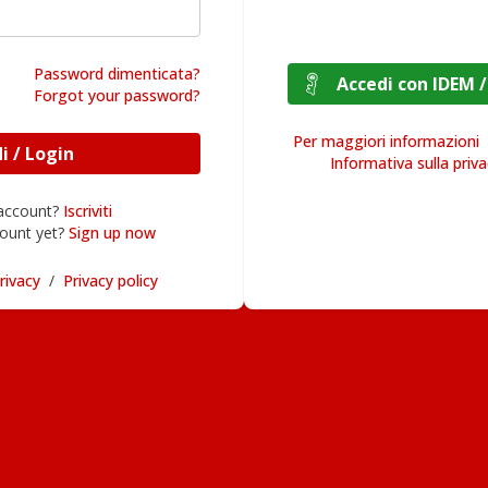
Password dimenticata?
Accedi con I
Forgot your password?
Per maggiori informazioni
Accedi / Login
Informativa sulla priv
 account?
Iscriviti
ount yet?
Sign up now
rivacy
/
Privacy policy