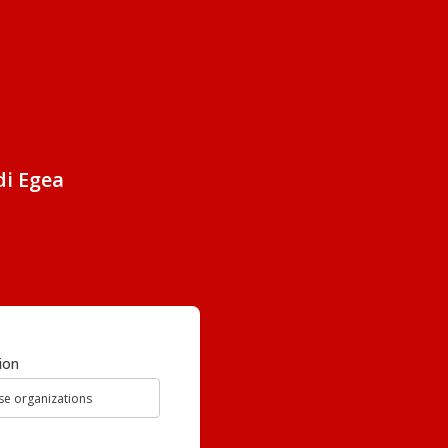
di Egea
ion