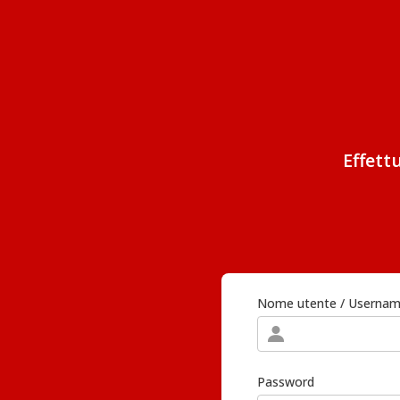
Effett
Nome utente / Userna
Password