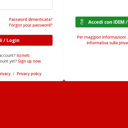
Password dimenticata?
Accedi con I
Forgot your password?
Per maggiori informazioni
Accedi / Login
Informativa sulla priv
 account?
Iscriviti
ount yet?
Sign up now
rivacy
/
Privacy policy