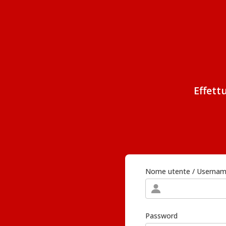
Effett
Nome utente / Userna
Password