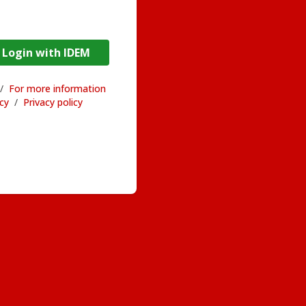
DEM / Login with IDEM
/
For more information
acy
/
Privacy policy