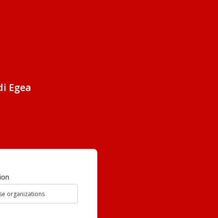
di Egea
ion