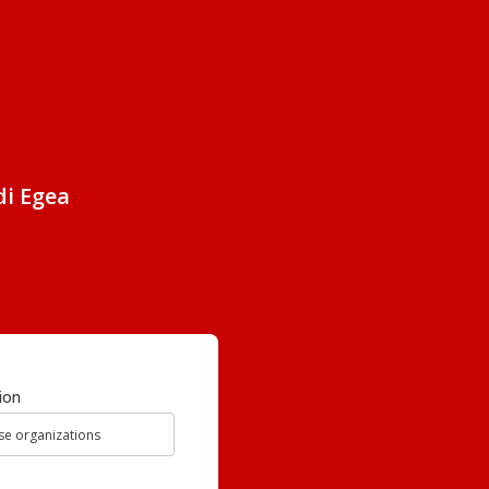
di Egea
ion