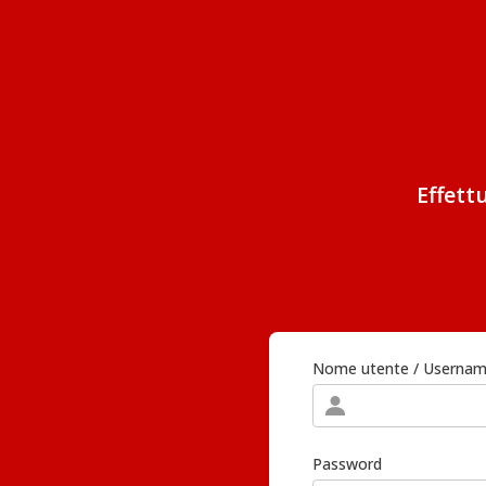
Effett
Nome utente / Userna
Password