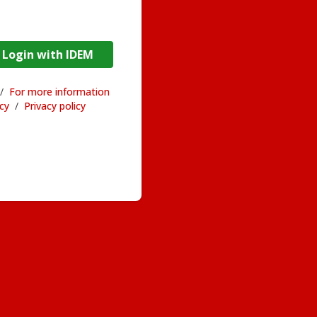
DEM / Login with IDEM
/
For more information
acy
/
Privacy policy