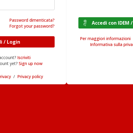
Password dimenticata?
Accedi con I
Forgot your password?
Per maggiori informazioni
Accedi / Login
Informativa sulla priv
 account?
Iscriviti
ount yet?
Sign up now
rivacy
/
Privacy policy