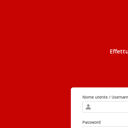
Effett
Nome utente / Userna
Password