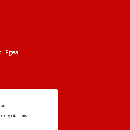
di Egea
ion