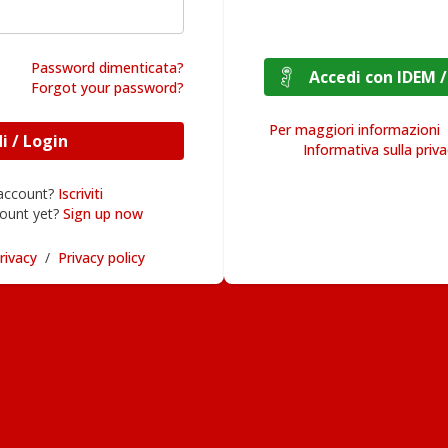
Password dimenticata?
Accedi con I
Forgot your password?
Per maggiori informazioni
Accedi / Login
Informativa sulla priv
 account?
Iscriviti
ount yet?
Sign up now
rivacy
/
Privacy policy