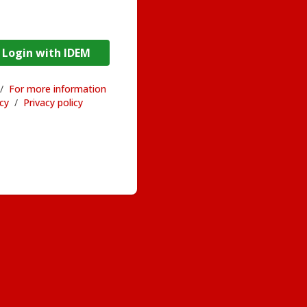
DEM / Login with IDEM
/
For more information
acy
/
Privacy policy