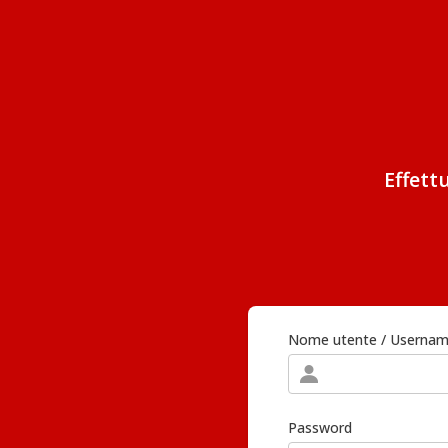
Effett
Nome utente / Userna
Password