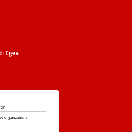
di Egea
ion