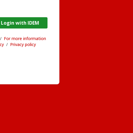
DEM / Login with IDEM
/
For more information
acy
/
Privacy policy