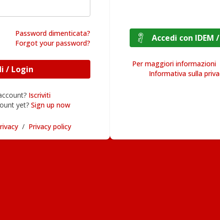
Password dimenticata?
Accedi con I
Forgot your password?
Per maggiori informazioni
Accedi / Login
Informativa sulla priv
 account?
Iscriviti
ount yet?
Sign up now
rivacy
/
Privacy policy