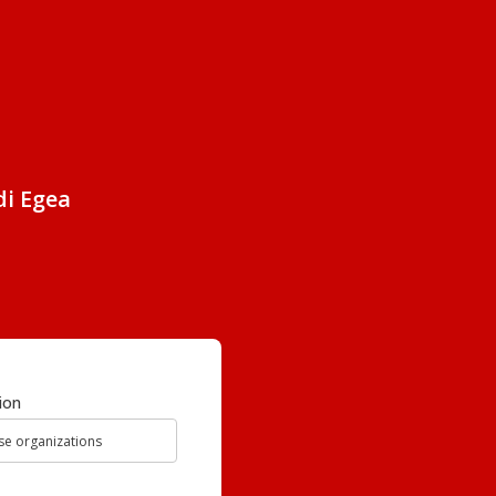
di Egea
ion