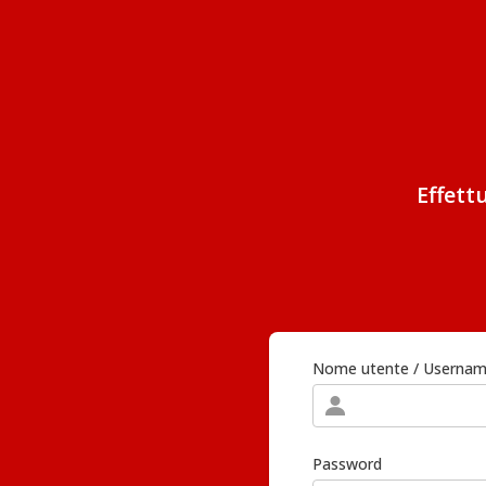
Effett
Nome utente / Userna
Password