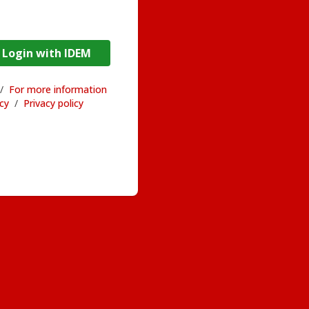
DEM / Login with IDEM
/
For more information
acy
/
Privacy policy