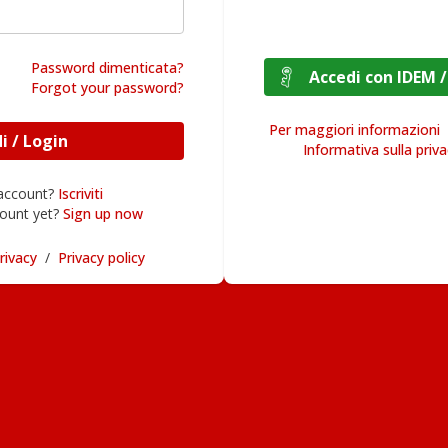
Password dimenticata?
Accedi con I
Forgot your password?
Per maggiori informazioni
Accedi / Login
Informativa sulla priv
 account?
Iscriviti
ount yet?
Sign up now
rivacy
/
Privacy policy