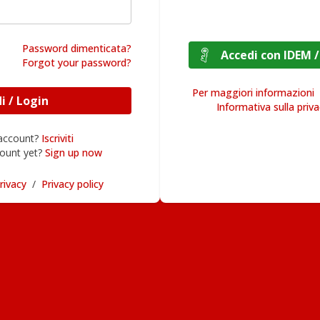
Password dimenticata?
Accedi con I
Forgot your password?
Per maggiori informazioni
Accedi / Login
Informativa sulla priv
 account?
Iscriviti
ount yet?
Sign up now
rivacy
/
Privacy policy