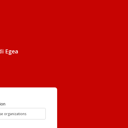
di Egea
ion