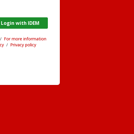
DEM / Login with IDEM
/
For more information
acy
/
Privacy policy