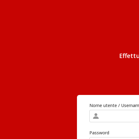
Effett
Nome utente / Userna
Password