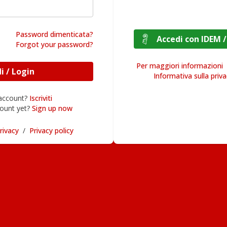
Password dimenticata?
Accedi con I
Forgot your password?
Per maggiori informazioni
Accedi / Login
Informativa sulla priv
 account?
Iscriviti
ount yet?
Sign up now
rivacy
/
Privacy policy