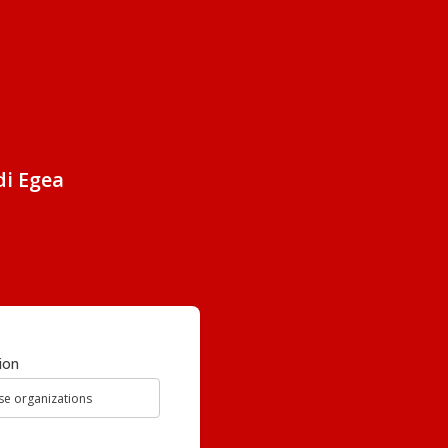
di Egea
ion