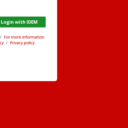
DEM / Login with IDEM
/
For more information
acy
/
Privacy policy