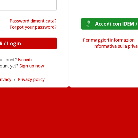
Password dimenticata?
Accedi con I
Forgot your password?
Per maggiori informazioni
Accedi / Login
Informativa sulla priv
 account?
Iscriviti
ount yet?
Sign up now
rivacy
/
Privacy policy