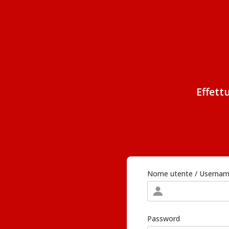
Effett
Nome utente / Userna
Password