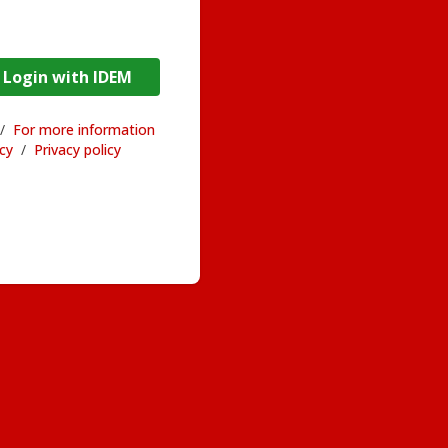
DEM / Login with IDEM
/
For more information
acy
/
Privacy policy