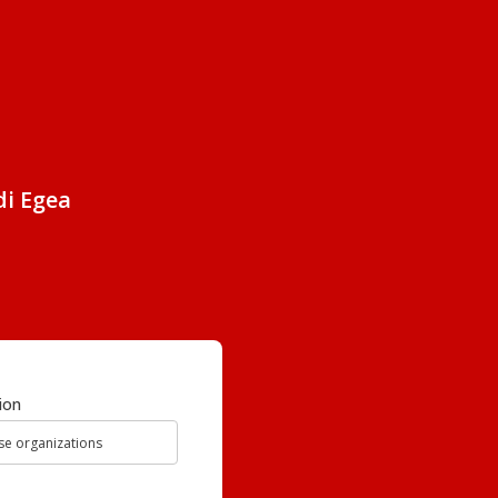
di Egea
ion