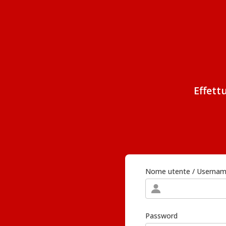
Effett
Nome utente / Userna
Password