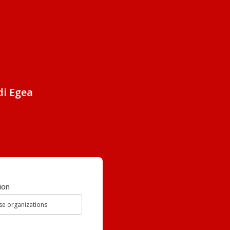
di Egea
ion