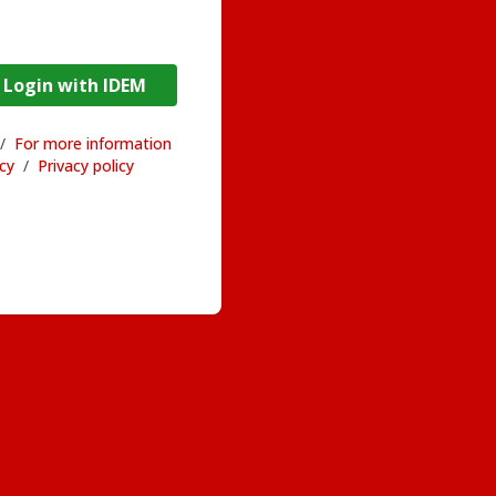
DEM / Login with IDEM
/
For more information
acy
/
Privacy policy