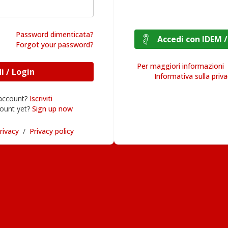
Password dimenticata?
Accedi con I
Forgot your password?
Per maggiori informazioni
Accedi / Login
Informativa sulla priv
 account?
Iscriviti
ount yet?
Sign up now
rivacy
/
Privacy policy