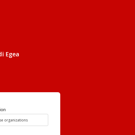
di Egea
ion