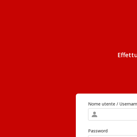
Effett
Nome utente / Userna
Password