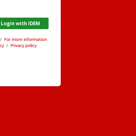
DEM / Login with IDEM
/
For more information
acy
/
Privacy policy