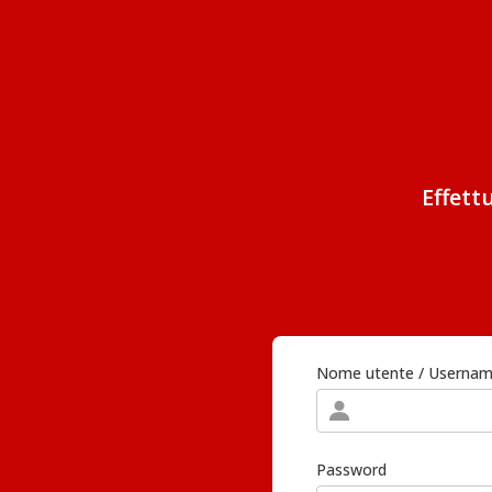
Effett
Nome utente / Userna
Password