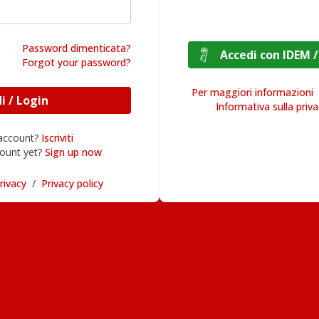
Password dimenticata?
Accedi con I
Forgot your password?
Per maggiori informazioni
Accedi / Login
Informativa sulla priv
 account?
Iscriviti
ount yet?
Sign up now
rivacy
/
Privacy policy