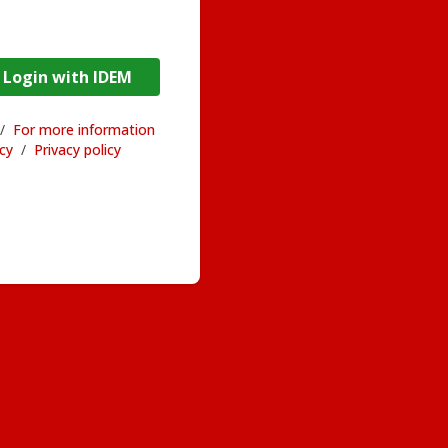
DEM / Login with IDEM
/
For more information
acy
/
Privacy policy