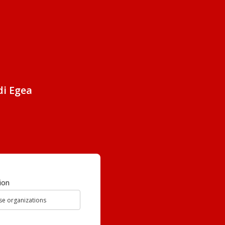
di Egea
ion