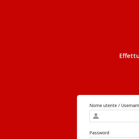
Effett
Nome utente / Userna
Password