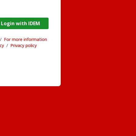
DEM / Login with IDEM
/
For more information
acy
/
Privacy policy