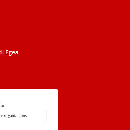
di Egea
ion