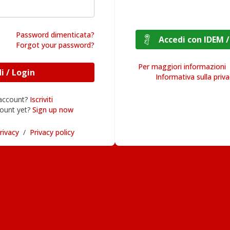
Password dimenticata?
Accedi con I
Forgot your password?
Per maggiori informazioni
Accedi / Login
Informativa sulla priv
 account?
Iscriviti
ount yet?
Sign up now
rivacy
/
Privacy policy