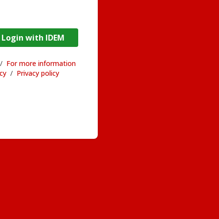
DEM / Login with IDEM
/
For more information
acy
/
Privacy policy