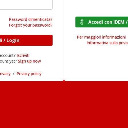
Password dimenticata?
Accedi con I
Forgot your password?
Per maggiori informazioni
Accedi / Login
Informativa sulla priv
 account?
Iscriviti
ount yet?
Sign up now
rivacy
/
Privacy policy