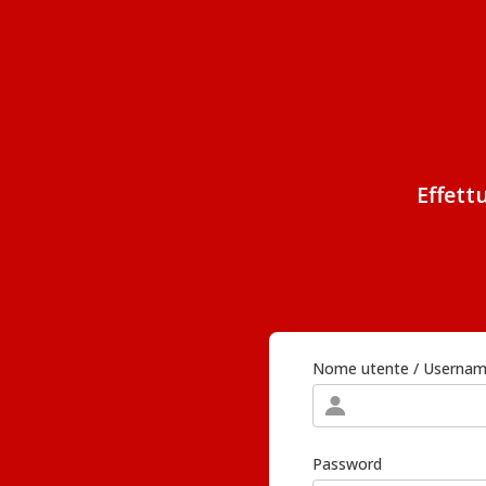
Effett
Nome utente / Userna
Password