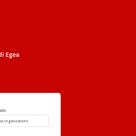
di Egea
ion