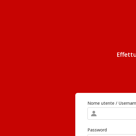
Effett
Nome utente / Userna
Password