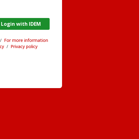
DEM / Login with IDEM
/
For more information
acy
/
Privacy policy