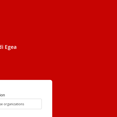
di Egea
ion