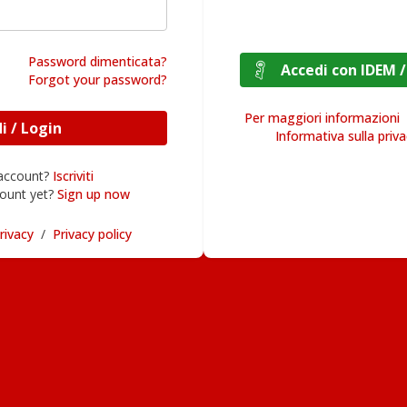
Password dimenticata?
Accedi con I
Forgot your password?
Per maggiori informazioni
Accedi / Login
Informativa sulla priv
 account?
Iscriviti
ount yet?
Sign up now
rivacy
/
Privacy policy