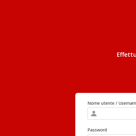
Effett
Nome utente / Userna
Password