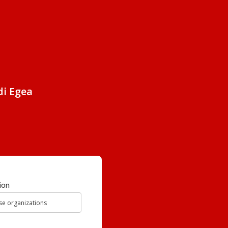
di Egea
ion