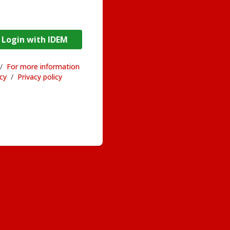
DEM / Login with IDEM
/
For more information
acy
/
Privacy policy