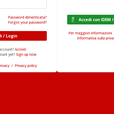
Password dimenticata?
Accedi con I
Forgot your password?
Per maggiori informazioni
Accedi / Login
Informativa sulla priv
 account?
Iscriviti
ount yet?
Sign up now
rivacy
/
Privacy policy