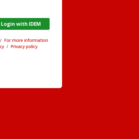
DEM / Login with IDEM
/
For more information
acy
/
Privacy policy