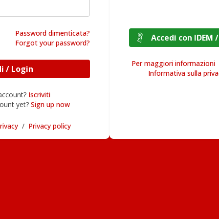
Password dimenticata?
Accedi con I
Forgot your password?
Per maggiori informazioni
Accedi / Login
Informativa sulla priv
 account?
Iscriviti
ount yet?
Sign up now
rivacy
/
Privacy policy