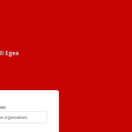
di Egea
ion