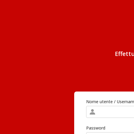
Effett
Nome utente / Userna
Password