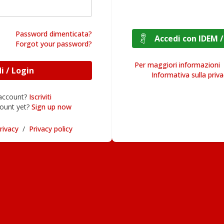
Password dimenticata?
Accedi con I
Forgot your password?
Per maggiori informazioni
Accedi / Login
Informativa sulla priv
 account?
Iscriviti
ount yet?
Sign up now
rivacy
/
Privacy policy