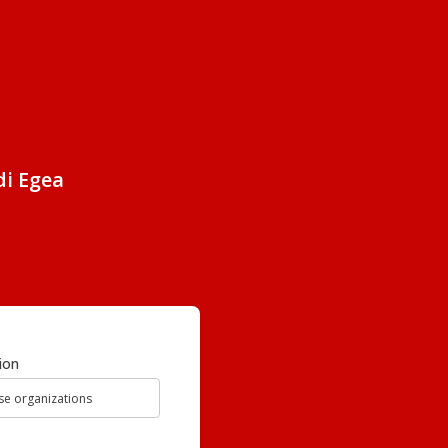
di Egea
ion