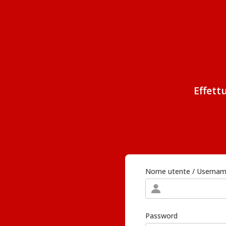
Effett
Nome utente / Userna
Password