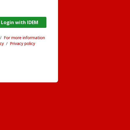
DEM / Login with IDEM
/
For more information
acy
/
Privacy policy