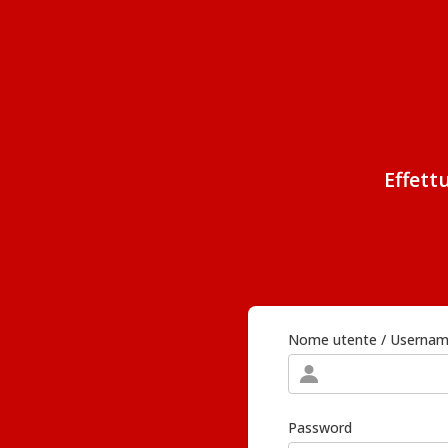
Effett
Nome utente / Userna
Password