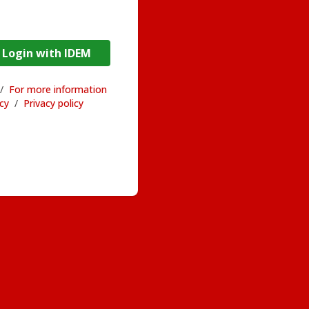
DEM / Login with IDEM
/
For more information
acy
/
Privacy policy