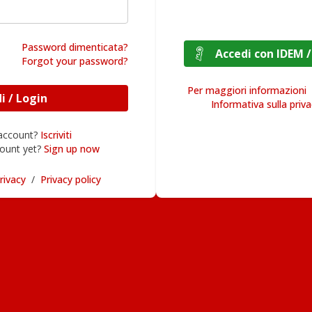
Password dimenticata?
Accedi con I
Forgot your password?
Per maggiori informazioni
Accedi / Login
Informativa sulla priv
 account?
Iscriviti
ount yet?
Sign up now
rivacy
/
Privacy policy