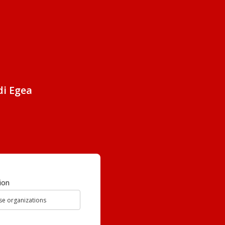
di Egea
ion