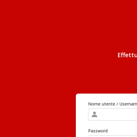
Effett
Nome utente / Userna
Password