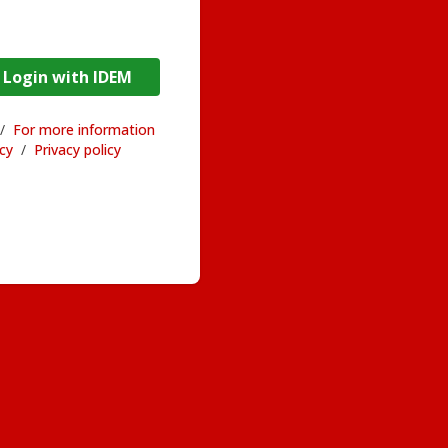
DEM / Login with IDEM
/
For more information
acy
/
Privacy policy