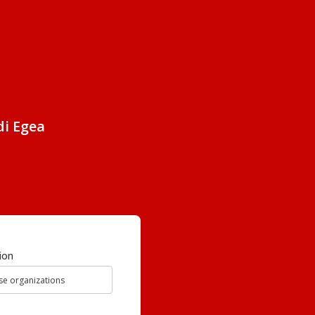
di Egea
ion