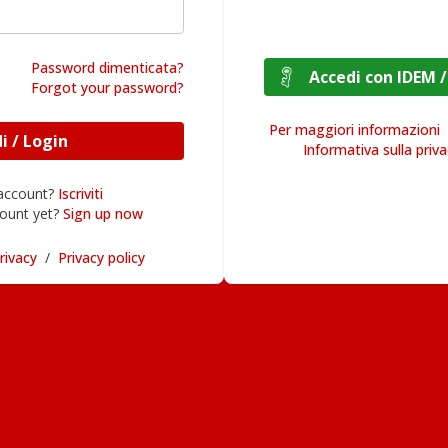
Password dimenticata?
Accedi con I
Forgot your password?
Per maggiori informazioni
Accedi / Login
Informativa sulla priv
 account?
Iscriviti
ount yet?
Sign up now
rivacy
/
Privacy policy