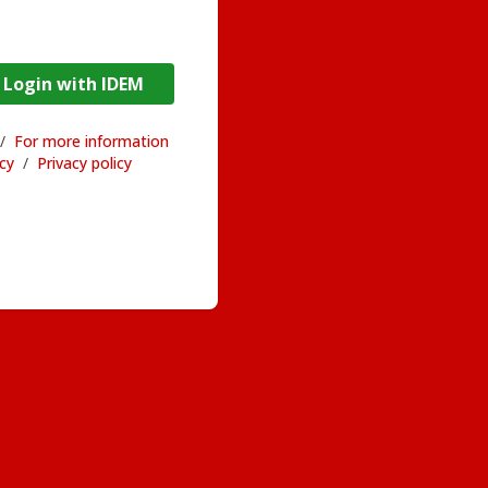
DEM / Login with IDEM
/
For more information
acy
/
Privacy policy