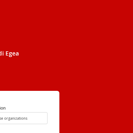
di Egea
ion