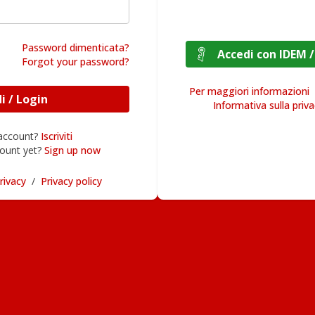
Password dimenticata?
Accedi con I
Forgot your password?
Per maggiori informazioni
Accedi / Login
Informativa sulla priv
 account?
Iscriviti
ount yet?
Sign up now
rivacy
/
Privacy policy