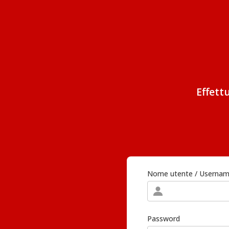
Effett
Nome utente / Userna
Password