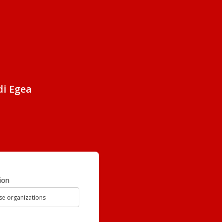
di Egea
ion