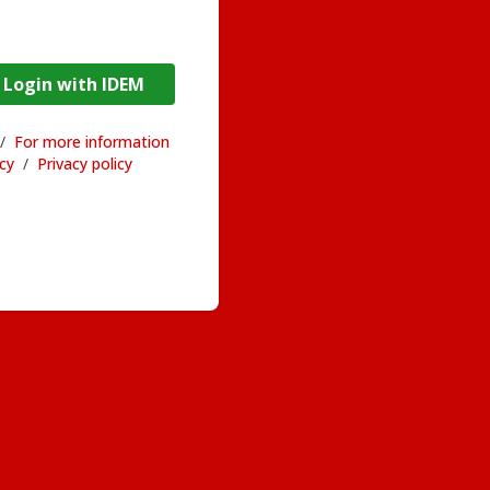
DEM / Login with IDEM
/
For more information
acy
/
Privacy policy