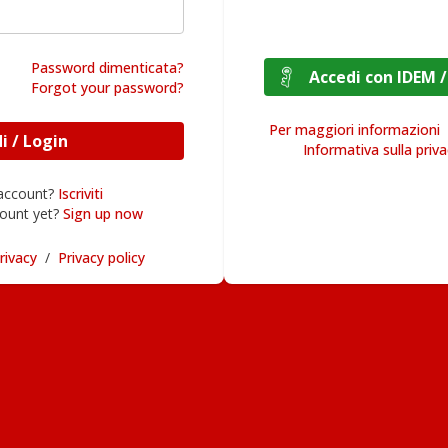
Password dimenticata?
Accedi con I
Forgot your password?
Per maggiori informazioni
Accedi / Login
Informativa sulla priv
 account?
Iscriviti
ount yet?
Sign up now
rivacy
/
Privacy policy