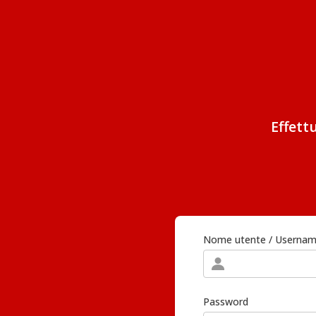
Effett
Nome utente / Userna
Password