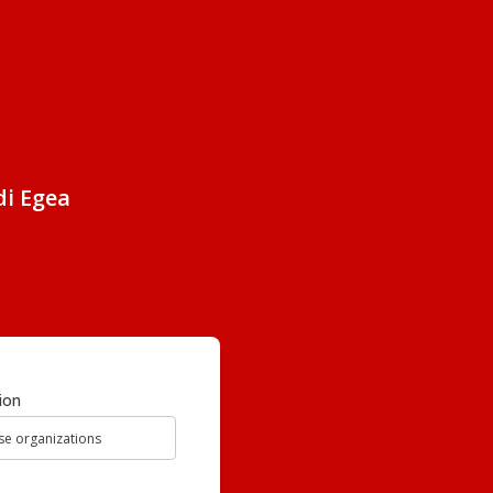
di Egea
ion