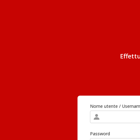
Effett
Nome utente / Userna
Password