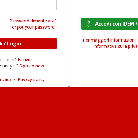
Password dimenticata?
Accedi con I
Forgot your password?
Per maggiori informazioni
Accedi / Login
Informativa sulla priv
 account?
Iscriviti
ount yet?
Sign up now
rivacy
/
Privacy policy