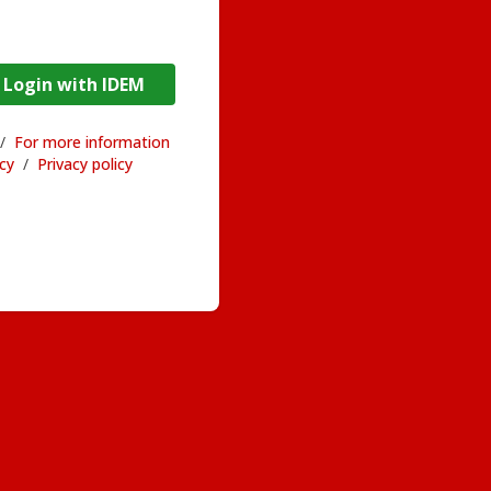
DEM / Login with IDEM
/
For more information
acy
/
Privacy policy