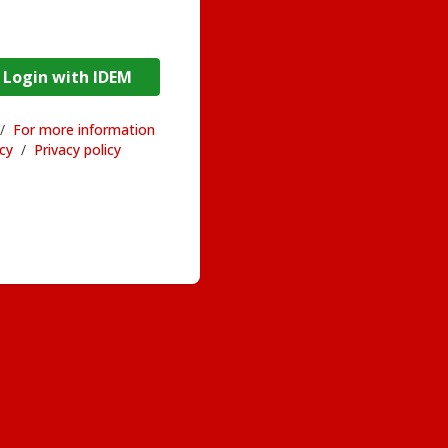
DEM / Login with IDEM
/
For more information
acy
/
Privacy policy