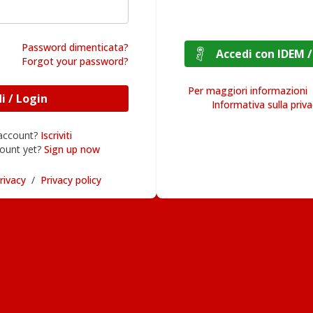
Password dimenticata?
Accedi con I
Forgot your password?
Per maggiori informazioni
Accedi / Login
Informativa sulla priv
 account?
Iscriviti
ount yet?
Sign up now
rivacy
/
Privacy policy