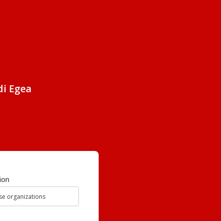
di Egea
ion