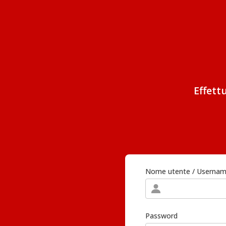
Effett
Nome utente / Userna
Password