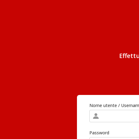
Effett
Nome utente / Userna
Password