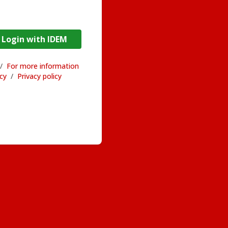
DEM / Login with IDEM
/
For more information
acy
/
Privacy policy