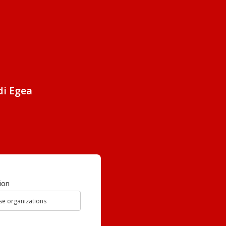
di Egea
ion