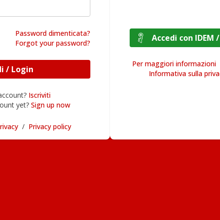
Password dimenticata?
Accedi con I
Forgot your password?
Per maggiori informazioni
Accedi / Login
Informativa sulla priv
 account?
Iscriviti
ount yet?
Sign up now
rivacy
/
Privacy policy